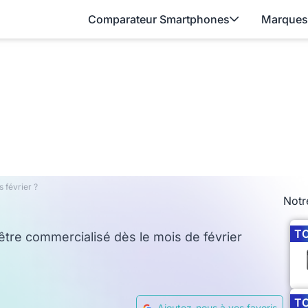
Comparateur Smartphones
Marques
s février ?
Notr
T
 être commercialisé dès le mois de février
T
Ajoutez-nous à vos favoris