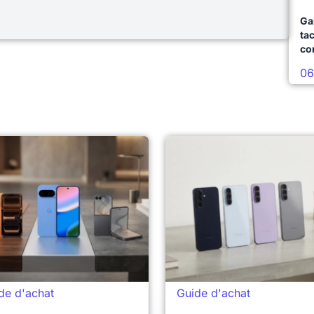
Ga
ta
co
06
de d'achat
Guide d'achat