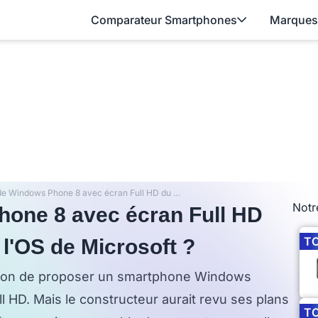
Comparateur Smartphones
Marques
HTC : pas de Windows Phone 8 avec écran Full HD du fait des limitations de l'OS de Microsoft ?
Notr
hone 8 avec écran Full HD
T
e l'OS de Microsoft ?
ntion de proposer un smartphone Windows
 HD. Mais le constructeur aurait revu ses plans
T