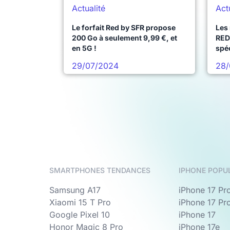
Actualité
Act
Le forfait Red by SFR propose
Les 
200 Go à seulement 9,99 €, et
RED
en 5G !
spé
29/07/2024
28/
SMARTPHONES TENDANCES
IPHONE POPU
Samsung A17
iPhone 17 Pr
Xiaomi 15 T Pro
iPhone 17 Pr
Google Pixel 10
iPhone 17
Honor Magic 8 Pro
iPhone 17e