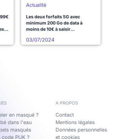
Actualité
.99€
Les deux forfaits 5G avec
minimum 200 Go de data à
es
moins de 10€ à saisir
immédiatement
03/07/2024
UES
A PROPOS
ler en masqué ?
Contact
bé dans l'eau
Mentions légales
ppels masqués
Données personnelles
n code PUK ?
et cookies