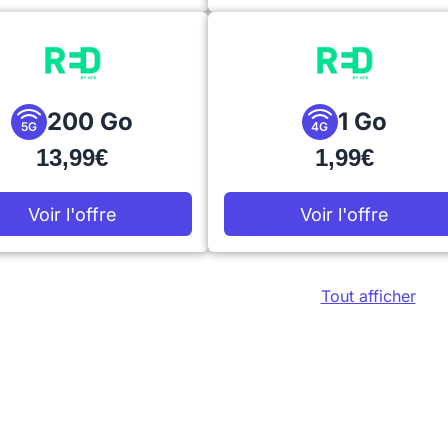
200 Go
1 Go
5G
4G
13,99€
1,99€
Voir l'offre
Voir l'offre
Tout afficher