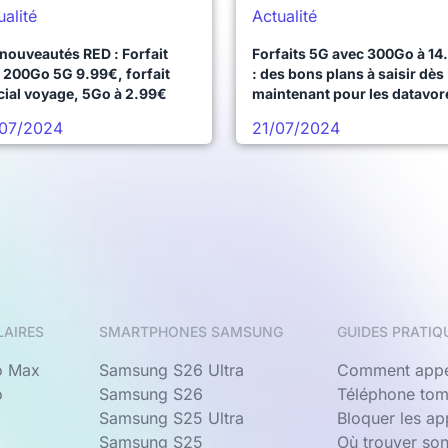
ualité
Actualité
nouveautés RED : Forfait
Forfaits 5G avec 300Go à 14
 200Go 5G 9.99€, forfait
: des bons plans à saisir dès
cial voyage, 5Go à 2.99€
maintenant pour les datavor
chez RED, B&You ou Syma
07/2024
21/07/2024
Mobile
LAIRES
SMARTPHONES SAMSUNG
GUIDES PRATIQ
o Max
Samsung S26 Ultra
Comment appe
o
Samsung S26
Téléphone tom
Samsung S25 Ultra
Bloquer les a
Samsung S25
Où trouver so