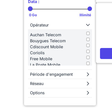
Data :
Opérateur
Auchan Telecom
Bouygues Telecom
Cdiscount Mobile
Coriolis
Free Mobile
La Poste Mobile
Lebara
Période d'engagement
Lyca Mobile
NRJ Mobile
Réseau
Orange
Options
Prixtel
RED by SFR
SFR