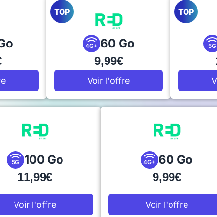
TOP
TOP
Go
60 Go
4G+
5G
€
9,99€
re
Voir l'offre
V
100 Go
60 Go
5G
4G+
11,99€
9,99€
Voir l'offre
Voir l'offre