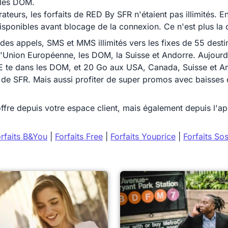
 les DOM.
érateurs, les forfaits de RED By SFR n'étaient pas illimités
sponibles avant blocage de la connexion. Ce n'est plus la 
des appels, SMS et MMS illimités vers les fixes de 55 destina
nion Européenne, les DOM, la Suisse et Andorre. Aujourd'hui
uE te dans les DOM, et 20 Go aux USA, Canada, Suisse et A
u de SFR. Mais aussi profiter de super promos avec baisses 
ffre depuis votre espace client, mais également depuis l'
rfaits B&You
|
Forfaits Free
|
Forfaits Youprice
|
Forfaits So