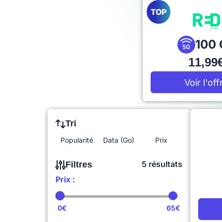
TOP
100 
5G
11,99
Voir l'off
Tri
Popularité
Data (Go)
Prix
5 résultats
Filtres
Prix :