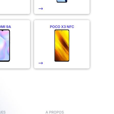
DMI 9A
POCO X3 NFC
UES
A PROPOS