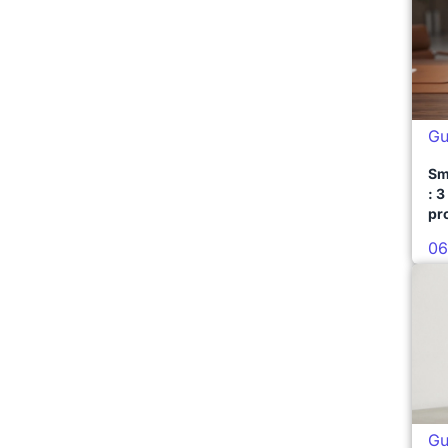
Gu
Sm
: 3
pr
06
Gu