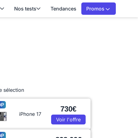
Nos tests
Tendances
Promos
e sélection
OP
730€
iPhone 17
Voir l'offre
OP