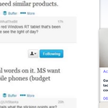
Ac
Ga
ta
co
06