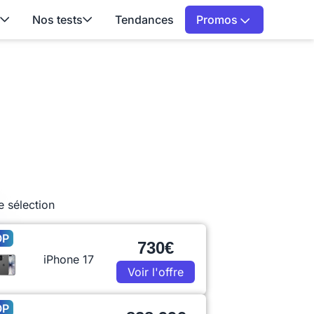
Nos tests
Tendances
Promos
e sélection
OP
730€
iPhone 17
Voir l'offre
OP