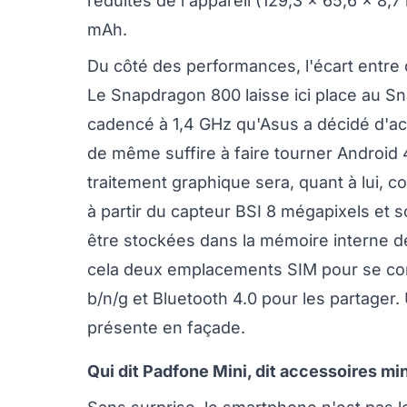
réduites de l'appareil (129,3 x 65,6 x 8,7
mAh.
Du côté des performances, l'écart entre or
Le Snapdragon 800 laisse ici place au 
cadencé à 1,4 GHz qu'Asus a décidé d'ac
de même suffire à faire tourner Android 
traitement graphique sera, quant à lui, c
à partir du capteur BSI 8 mégapixels et 
être stockées dans la mémoire interne de
cela deux emplacements SIM pour se conn
b/n/g et Bluetooth 4.0 pour les partage
présente en façade.
Qui dit Padfone Mini, dit accessoires mi