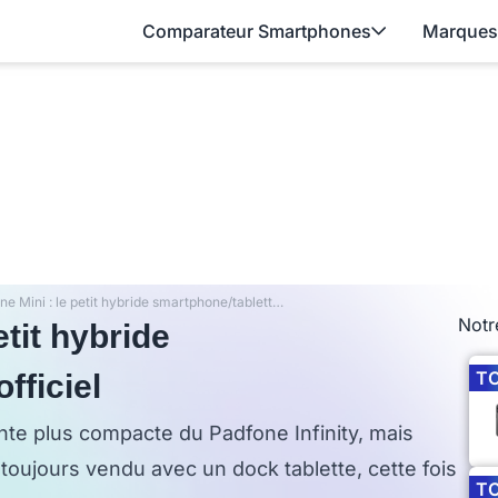
Comparateur Smartphones
Marques
Asus Padfone Mini : le petit hybride smartphone/tablette est officiel
Notr
tit hybride
T
fficiel
nte plus compacte du Padfone Infinity, mais
toujours vendu avec un dock tablette, cette fois
T