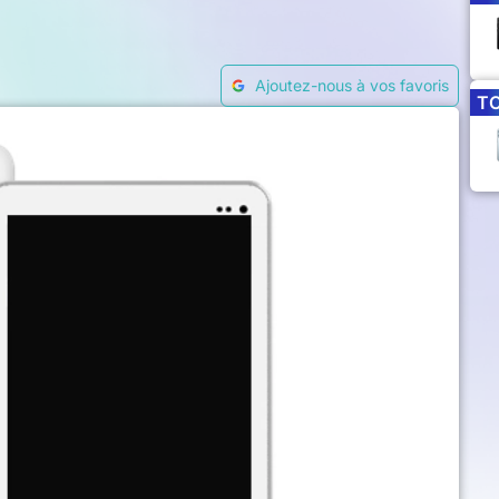
Ajoutez-nous à vos favoris
T