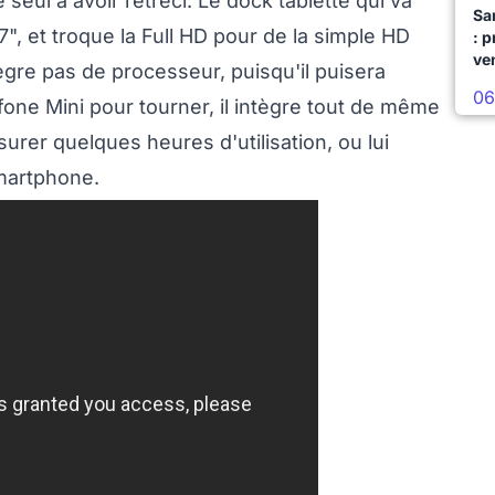
seul à avoir rétréci. Le dock tablette qui va
Sa
 7", et troque la Full HD pour de la simple HD
: 
ve
tègre pas de processeur, puisqu'il puisera
06
one Mini pour tourner, il intègre tout de même
urer quelques heures d'utilisation, ou lui
martphone.