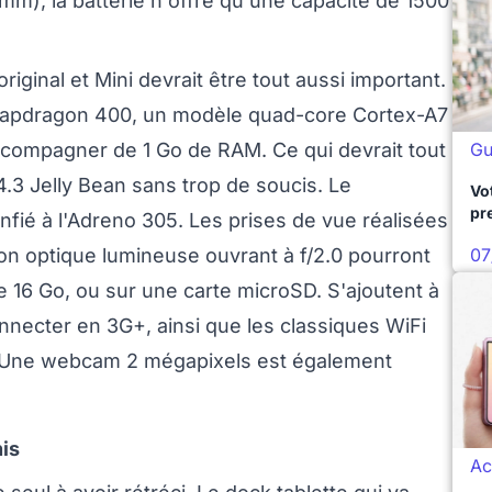
 mm), la batterie n'offre qu'une capacité de 1500
iginal et Mini devrait être tout aussi important.
Snapdragon 400, un modèle quad-core Cortex-A7
Gu
compagner de 1 Go de RAM. Ce qui devrait tout
4.3 Jelly Bean sans trop de soucis. Le
Vo
pr
onfié à l'Adreno 305. Les prises de vue réalisées
07
son optique lumineuse ouvrant à f/2.0 pourront
 16 Go, ou sur une carte microSD. S'ajoutent à
ecter en 3G+, ainsi que les classiques WiFi
r. Une webcam 2 mégapixels est également
nis
Ac