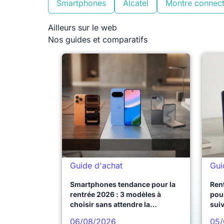
Smartphones
Alcatel
Montre connec
Ailleurs sur le web
Nos guides et comparatifs
Guide d'achat
Gui
Smartphones tendance pour la
Ren
rentrée 2026 : 3 modèles à
pour
choisir sans attendre la
sui
prochaine vague
06/08/2026
05/