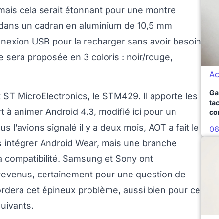
ais cela serait étonnant pour une montre
é dans un cadran en aluminium de 10,5 mm
onnexion USB pour la recharger sans avoir besoin
e sera proposée en 3 coloris : noir/rouge,
Ac
Ga
 ST MicroElectronics, le STM429. Il apporte les
ta
t à animer Android 4.3, modifié ici pour un
co
 l’avions signalé il y a deux mois, AOT a fait le
06
s intégrer Android Wear, mais une branche
a compatibilité. Samsung et Sony ont
 revenus, certainement pour une question de
ordera cet épineux problème, aussi bien pour ce
uivants.