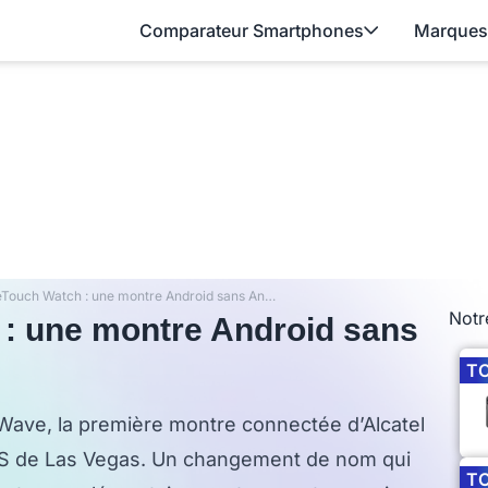
Comparateur Smartphones
Marques
Alcatel OneTouch Watch : une montre Android sans Android ? (CES 2015)
Notr
 : une montre Android sans
T
ve, la première montre connectée d’Alcatel
ES de Las Vegas. Un changement de nom qui
T