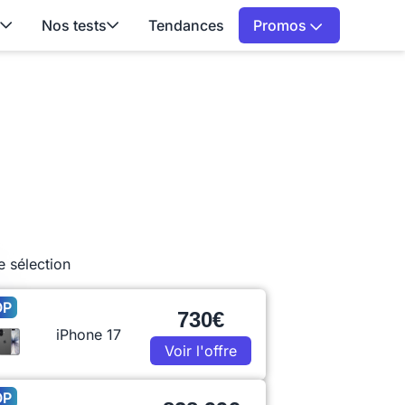
Nos tests
Tendances
Promos
e sélection
OP
730€
iPhone 17
Voir l'offre
OP