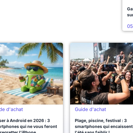
Ga
su
05
de d'achat
Guide d'achat
er à Android en 2026 : 3
Plage, piscine, festival : 3
rtphones qui ne vous feront
smartphones qui encaissent
regretter l'iPhone
l'été sans faiblir !