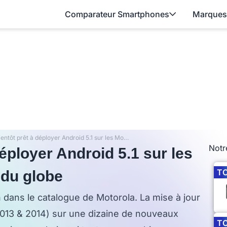
Comparateur Smartphones
Marques
Motorola bientôt prêt à déployer Android 5.1 sur les Moto X aux quatre coins du globe
Notr
éployer Android 5.1 sur les
T
 du globe
n dans le catalogue de Motorola. La mise à jour
2013 & 2014) sur une dizaine de nouveaux
T