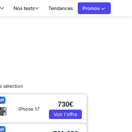
Nos tests
Tendances
Promos
e sélection
OP
730€
iPhone 17
Voir l'offre
OP