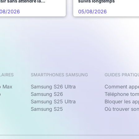
sir sans attendre la
suivis longtemps
chaine vague
08/2026
05/08/2026
LAIRES
SMARTPHONES SAMSUNG
GUIDES PRATIQ
o Max
Samsung S26 Ultra
Comment appe
o
Samsung S26
Téléphone tom
Samsung S25 Ultra
Bloquer les a
Samsung S25
Où trouver so