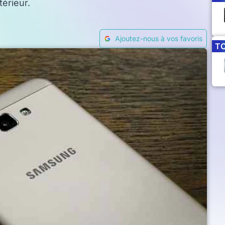
térieur.
Ajoutez-nous à vos favoris
T