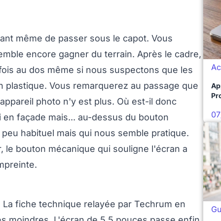
vant même de passer sous le capot. Vous
emble encore gagner du terrain. Après le cadre,
Ac
te fois au dos même si nous suspectons que les
en plastique. Vous remarquerez au passage que
Ap
Pro
'appareil photo n'y est plus. Où est-il donc
07
 ni en façade mais... au-dessus du bouton
 peu habituel mais qui nous semble pratique.
r, le bouton mécanique qui souligne l'écran a
empreinte.
. La fiche technique relayée par Techrum en
Gu
es moindres. L'écran de 5,5 pouces passe enfin