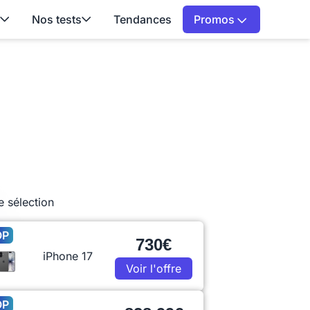
Nos tests
Tendances
Promos
e sélection
OP
730€
iPhone 17
Voir l'offre
OP