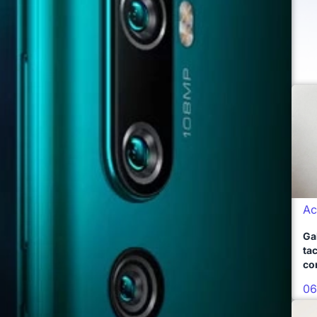
Ac
Ga
ta
co
06