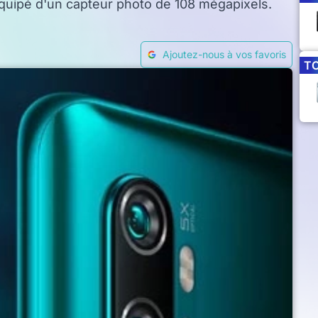
équipé d'un capteur photo de 108 mégapixels.
Ajoutez-nous à vos favoris
T