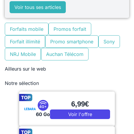
Voir tous ses articles
Forfaits mobile
Promos forfait
Forfait illimité
Promo smartphone
Sony
NRJ Mobile
Auchan Télécom
Ailleurs sur le web
Notre sélection
TOP
6,99€
4G+
60 Go
Voir l'offre
TOP