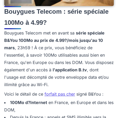
Bouygues Telecom : série spéciale
100Mo à 4.99?
Bouygues Telecom met en avant sa
série spéciale
B&You 100Mo au prix de 4.99?/mois jusqu'au 10
mars
, 23h59 ! À ce prix, vous bénéficiez de
l'essentiel, à savoir 100Mo utilisables aussi bien en
France, qu'en Europe ou dans les DOM. Vous disposez
également d'un accès à
l'application B.tv
, dont
l'usage est décompté de votre enveloppe data et/ou
illimité grâce au Wi-Fi.
Voici le détail de ce
forfait pas cher
signé B&You :
100Mo d?Internet
en France, en Europe et dans les
DOM,
Depuis la France : appels et SMS illimités vers la