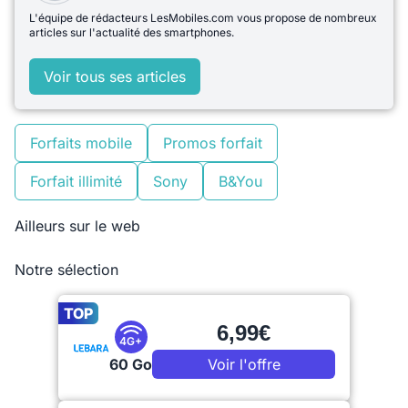
L'équipe de rédacteurs LesMobiles.com vous propose de nombreux
articles sur l'actualité des smartphones.
Voir tous ses articles
Forfaits mobile
Promos forfait
Forfait illimité
Sony
B&You
Ailleurs sur le web
Notre sélection
TOP
6,99€
4G+
60 Go
Voir l'offre