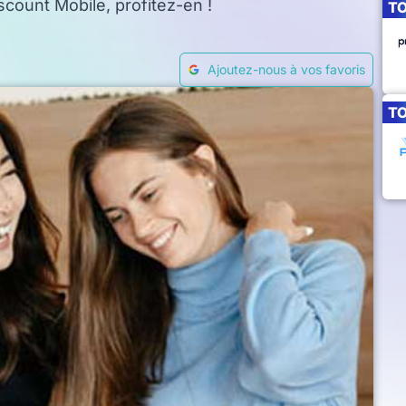
scount Mobile, profitez-en !
T
Ajoutez-nous à vos favoris
T