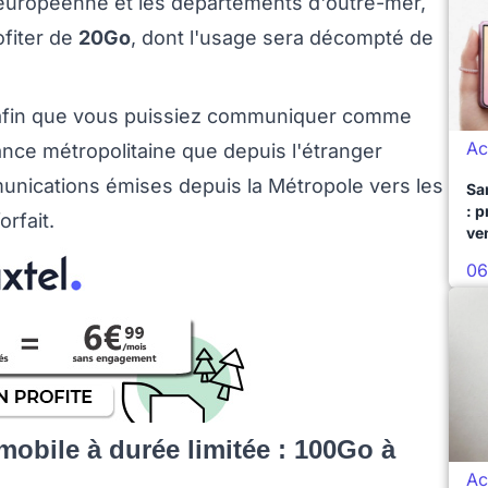
 européenne et les départements d'outre-mer,
fiter de
20Go
, dont l'usage sera décompté de
fin que vous puissiez communiquer comme
Ac
nce métropolitaine que depuis l'étranger
unications émises depuis la Métropole vers les
Sa
: 
rfait.
ve
06
mobile à durée limitée : 100Go à
Ac