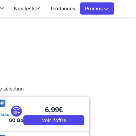
Nos tests
Tendances
Promos
e sélection
OP
6,99€
4G+
60 Go
Voir l'offre