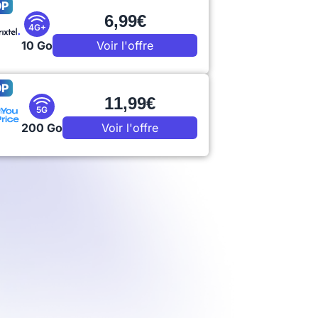
OP
6,99€
4G+
10 Go
Voir l'offre
OP
11,99€
5G
200 Go
Voir l'offre