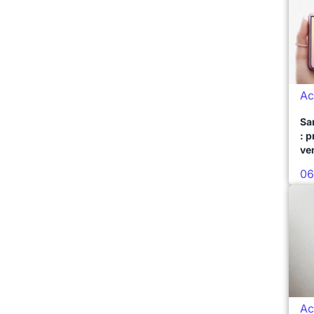
Ac
Sa
: 
ve
06
Ac