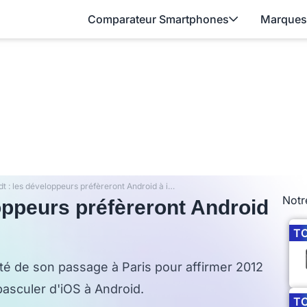
Comparateur Smartphones
Marques
Eric Schmidt : les développeurs préfèreront Android à iOS en 2012
Notr
oppeurs préfèreront Android
T
ité de son passage à Paris pour affirmer 2012
basculer d'iOS à Android.
T