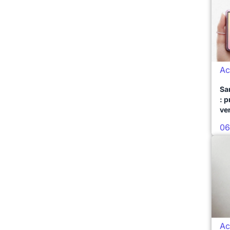
Ac
Sa
: 
ve
06
Ac