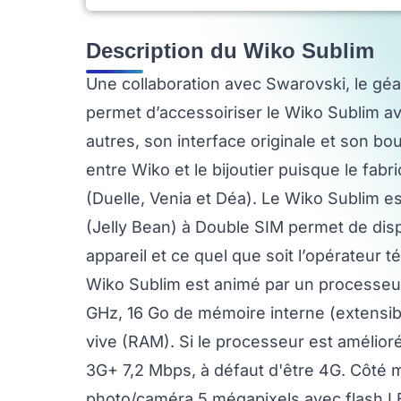
Description du Wiko Sublim
Une collaboration avec Swarovski, le géan
permet d’accessoiriser le Wiko Sublim av
autres, son interface originale et son bou
entre Wiko et le bijoutier puisque le fab
(Duelle, Venia et Déa). Le Wiko Sublim 
(Jelly Bean) à Double SIM permet de di
appareil et ce quel que soit l’opérateur té
Wiko Sublim est animé par un processeur
GHz, 16 Go de mémoire interne (extensib
vive (RAM). Si le processeur est amélior
3G+ 7,2 Mbps, à défaut d'être 4G. Côté m
photo/caméra 5 mégapixels avec flash LE