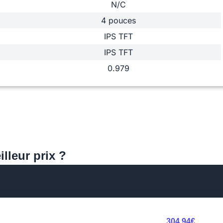
N/C
4 pouces
IPS TFT
IPS TFT
0.979
lleur prix ?
304,94€