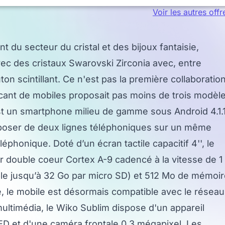
Voir les autres offr
t du secteur du cristal et des bijoux fantaisie,
ec des cristaux Swarovski Zirconia avec, entre
ton scintillant. Ce n'est pas la première collaboratio
ricant de mobiles proposait pas moins de trois modèl
est un smartphone milieu de gamme sous Android 4.1.
sposer de deux lignes téléphoniques sur un même
léphonique. Doté d’un écran tactile capacitif 4'', le
 double coeur Cortex A-9 cadencé à la vitesse de 1
le jusqu’à 32 Go par micro SD) et 512 Mo de mémoi
é, le mobile est désormais compatible avec le réseau
ultimédia, le Wiko Sublim dispose d'un appareil
D et d'une caméra frontale 0,3 mégapixel. Les