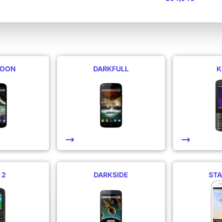
MOON
DARKFULL
K
 2
DARKSIDE
ST