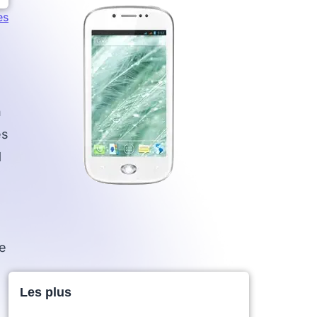
es
n
es
1
re
Les plus