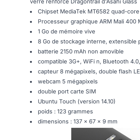
verre renforcé Dragontrail d'Asahi Glass
Chipset MediaTek MT6582 quad-core 
Processeur graphique ARM Mali 400
1 Go de mémoire vive
8 Go de stockage interne, extensible
batterie 2150 mAh non amovible
compatible 3G+, WiFi n, Bluetooth 4.0
capteur 8 mégapixels, double flash LE
webcam 5 mégapixels
double port carte SIM
Ubuntu Touch (version 14.10)
poids : 123 grammes
dimensions : 137 x 67 x 9 mm