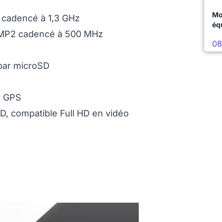
Mo
cadencé à 1,3 GHz
éq
 MP2 cadencé à 500 MHz
08
 par microSD
, GPS
D, compatible Full HD en vidéo