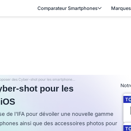
Comparateur Smartphones
Marques
Sony va proposer des Cyber-shot pour les smartphones Android et iOS
Notr
ber-shot pour les
T
 iOS
se de l'IFA pour dévoiler une nouvelle gamme
tphones ainsi que des accessoires photos pour
T