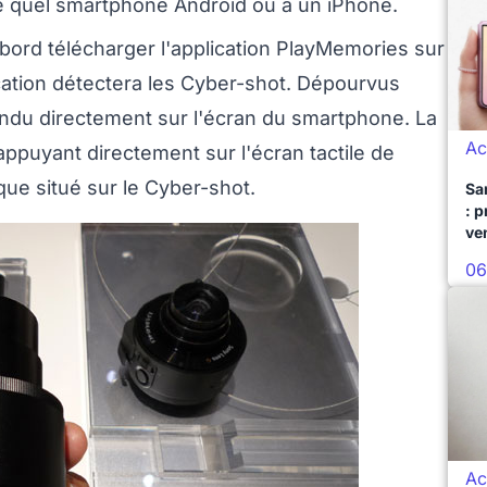
e quel smartphone Android ou à un iPhone.
abord télécharger l'application PlayMemories sur
cation détectera les Cyber-shot. Dépourvus
rendu directement sur l'écran du smartphone. La
Ac
appuyant directement sur l'écran tactile de
ue situé sur le Cyber-shot.
Sa
: 
ve
06
Ac