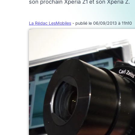
son prochain Xperia Z1 et son Xperia Z.
La Rédac LesMobiles
- publié le 06/09/2013 à 11h10