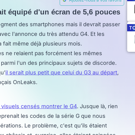
ait équipé d'un écran de 5,6 pouces
egment des smartphones mais il devrait passer
T
avec l'annonce du très attendu G4. Et les
 fait même déjà plusieurs mois.
es ne relaient pas forcément les mêmes
 parmi l'un des principaux sujets de discorde.
qu'
il serait plus petit que celui du G3 au départ
,
ançais OnLeaks.
 visuels censés montrer le G4
. Jusque là, rien
prenait les codes de la série G que nous
ations. Le problème, c'est qu'ils étaient