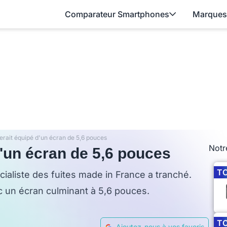
Comparateur Smartphones
Marques
erait équipé d'un écran de 5,6 pouces
Notr
'un écran de 5,6 pouces
T
écialiste des fuites made in France a tranché.
ec un écran culminant à 5,6 pouces.
T
Ajoutez-nous à vos favoris