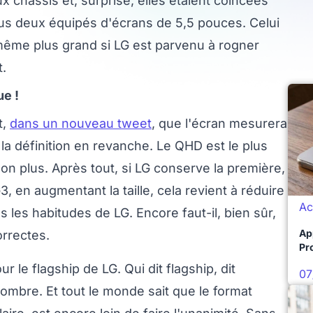
châssis et, surprise, elles étaient coincées
tous deux équipés d'écrans de 5,5 pouces. Celui
 même plus grand si LG est parvenu à rogner
t.
ue !
t,
dans un nouveau tweet
, que l'écran mesurera
a définition en revanche. Le QHD est le plus
on plus. Après tout, si LG conserve la première,
3, en augmentant la taille, cela revient à réduire
Ac
s les habitudes de LG. Encore faut-il, bien sûr,
Ap
orrectes.
Pro
 le flagship de LG. Qui dit flagship, dit
07
ombre. Et tout le monde sait que le format