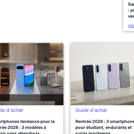
Sa
: 
ve
06
de d'achat
Guide d'achat
rtphones tendance pour la
Rentrée 2026 : 3 smartphon
rée 2026 : 3 modèles à
pour étudiant, endurants et
sir sans attendre la
suivis longtemps