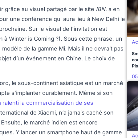
r grâce au visuel partagé par le site
IBN
, a en
pour une conférence qui aura lieu à New Delhi le
rochaine. Sur le visuel de l’invitation est
on à Winter is Coming ?). Sous cette phrase, un
Ac
n modèle de la gamme Mi. Mais il ne devrait pas
Sm
 l’objet d’un événement en Chine. Le choix de
co
Pix
05
abord, le sous-continent asiatique est un marché
mpte s’implanter durablement. Même si son
a ralenti la commercialisation de ses
nternational de Xiaomi, n’a jamais caché son
. Ensuite, le marché indien est encore
miques. Y lancer un smartphone haut de gamme
Ac