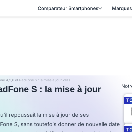
Comparateur Smartphones
Marques
Asus ZenFone 4,5,6 et PadFone S : la mise à jour vers Lollipop reportée
Notr
dFone S : la mise à jour
T
u'il repoussait la mise à jour de ses
one S, sans toutefois donner de nouvelle date
T