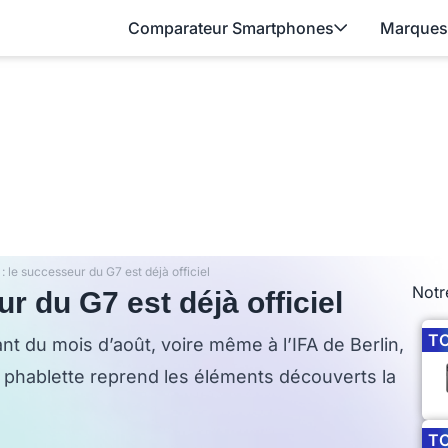
Comparateur Smartphones
Marques
 le successeur du G7 est déjà officiel
Notr
r du G7 est déjà officiel
T
nt du mois d’août, voire même à l’IFA de Berlin,
La phablette reprend les éléments découverts la
T