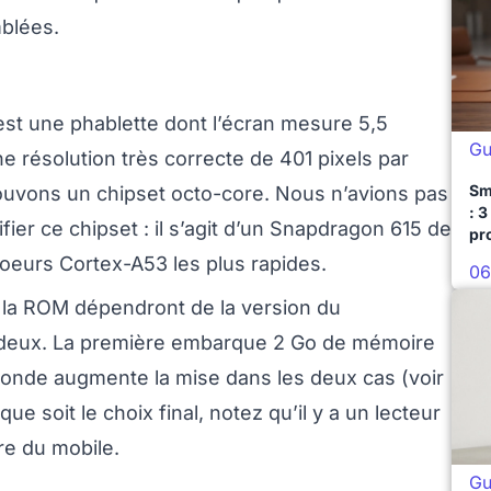
mblées.
st une phablette dont l’écran mesure 5,5
Gu
e résolution très correcte de 401 pixels par
Sm
ouvons un chipset octo-core. Nous n’avions pas
: 3
fier ce chipset : il s’agit d’un Snapdragon 615 de
pr
eurs Cortex-A53 les plus rapides.
06
 la ROM dépendront de la version du
deux. La première embarque 2 Go de mémoire
econde augmente la mise dans les deux cas (voir
ue soit le choix final, notez qu’il y a un lecteur
re du mobile.
Gu