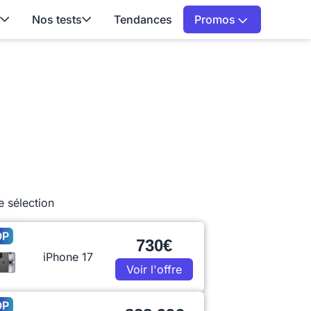
Nos tests
Tendances
Promos
e sélection
OP
730€
iPhone 17
Voir l'offre
OP