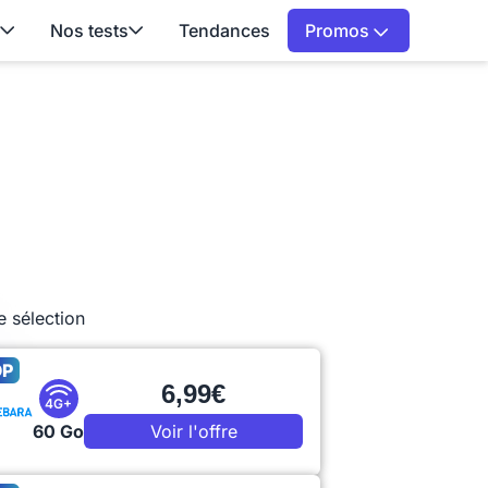
Nos tests
Tendances
Promos
e sélection
OP
6,99€
4G+
60 Go
Voir l'offre