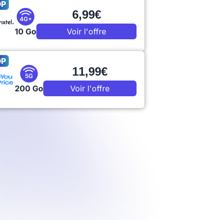
OP
6,99€
4G+
10 Go
Voir l'offre
OP
11,99€
5G
200 Go
Voir l'offre