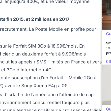
 aller jusqu’à 400€, et une valeur moyenne
ts fin 2015, et 2 millions en 2017
 recrutement, La Poste Mobile en profite pour
Gu
Sm
e sur le Forfait SIM 3Go à 18,99€/mois. En
: 3
pr
éficier d’un deuxième forfait à 9,99€/mois
06
nclut les appels / SMS illimités en France et vers
 et 3Go d’Internet en 4G.
toute souscription d’un Forfait + Mobile 2Go à
) avec le Sony Xperia E4g à 0€.
’ici la fin de l’année afin d’atteindre le cap
n environnement concurrentiel toujours plus
Gu
sur une tendance positive de croissance et vise