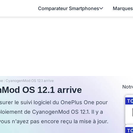
Comparateur Smartphones
Marques
e : CyanogenMod OS 12.1 arrive
Notr
Mod OS 12.1 arrive
T
rer le suivi logiciel du OnePlus One pour
éploiement de CyanogenMod OS 12.1. Il y a
ous n'ayez pas encore reçu la mise à jour.
T