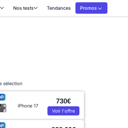
Nos tests
Tendances
Promos
e sélection
OP
730€
iPhone 17
Voir l'offre
OP