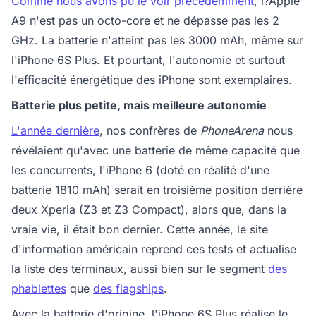
Comme nous avons pu le voir précédemment
, l?Apple
A9 n'est pas un octo-core et ne dépasse pas les 2
GHz. La batterie n'atteint pas les 3000 mAh, même sur
l'iPhone 6S Plus. Et pourtant, l'autonomie et surtout
l'efficacité énergétique des iPhone sont exemplaires.
Batterie plus petite, mais meilleure autonomie
L'année dernière
, nos confrères de
PhoneArena
nous
révélaient qu'avec une batterie de même capacité que
les concurrents, l'iPhone 6 (doté en réalité d'une
batterie 1810 mAh) serait en troisième position derrière
deux Xperia (Z3 et Z3 Compact), alors que, dans la
vraie vie, il était bon dernier. Cette année, le site
d'information américain reprend ces tests et actualise
la liste des terminaux, aussi bien sur le segment
des
phablettes
que
des flagships
.
Avec la batterie d'origine, l'iPhone 6S Plus réalise le