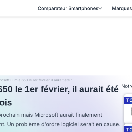
Comparateur Smartphones
Marques
Pas de Microsoft Lumia 650 le 1er février, il aurait été repoussé au milieu du mois
Notr
 le 1er février, il aurait été
T
ois
 prochain mais Microsoft aurait finalement
. Un problème d'ordre logiciel serait en cause.
T