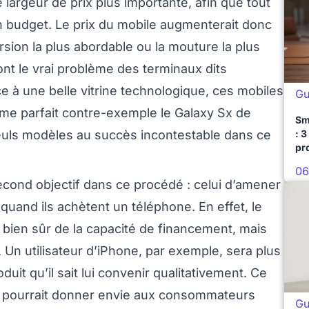
 largeur de prix plus importante, afin que tout
 budget. Le prix du mobile augmenterait donc
rsion la plus abordable ou la mouture la plus
 sont le vrai problème des terminaux dits
e à une belle vitrine technologique, ces mobiles
Gu
me parfait contre-exemple le Galaxy Sx de
Sm
euls modèles au succès incontestable dans ce
: 3
pr
06
 second objectif dans ce procédé : celui d’amener
and ils achètent un téléphone. En effet, le
ien sûr de la capacité de financement, mais
 Un utilisateur d’iPhone, par exemple, sera plus
duit qu’il sait lui convenir qualitativement. Ce
her pourrait donner envie aux consommateurs
Gu