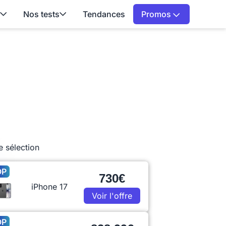
Nos tests
Tendances
Promos
e sélection
OP
730€
iPhone 17
Voir l'offre
OP