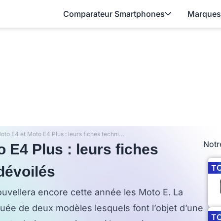
Comparateur Smartphones
Marques
Motorola Moto E4 et Moto E4 Plus : leurs fiches techniques et leurs prix dévoilés
Notr
 E4 Plus : leurs fiches
T
dévoilés
uvellera encore cette année les Moto E. La
tuée de deux modèles lesquels font l’objet d’une
T