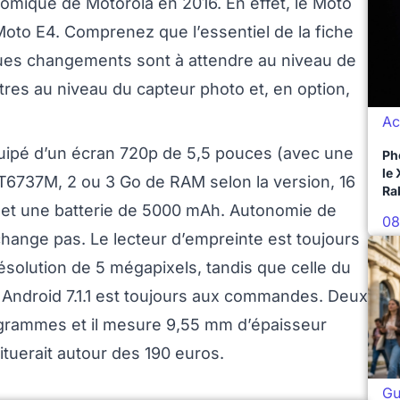
nomique de Motorola en 2016. En effet, le Moto
Moto E4. Comprenez que l’essentiel de la fiche
ues changements sont à attendre au niveau de
’autres au niveau du capteur photo et, en option,
Ac
uipé d’un écran 720p de 5,5 pouces (avec une
Ph
le
MT6737M, 2 ou 3 Go de RAM selon la version, 16
Ra
 et une batterie de 5000 mAh. Autonomie de
08
change pas. Le lecteur d’empreinte est toujours
solution de 5 mégapixels, tandis que celle du
 Android 7.1.1 est toujours aux commandes. Deux
8 grammes et il mesure 9,55 mm d’épaisseur
situerait autour des 190 euros.
Gu