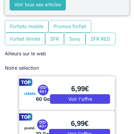
Voir tous ses articles
Forfaits mobile
Promos forfait
Forfait illimité
SFR
Sony
SFR RED
Ailleurs sur le web
Notre sélection
TOP
6,99€
4G+
60 Go
Voir l'offre
TOP
6,99€
4G+
10 Go
Voir l'offre