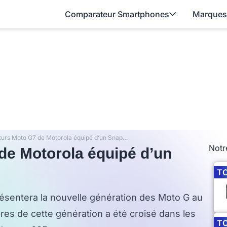
Comparateur Smartphones
Marques
L’un des futurs Moto G7 de Motorola équipé d’un Snapdragon 625 ?
Notr
 de Motorola équipé d’un
T
résentera la nouvelle génération des Moto G au
s de cette génération a été croisé dans les
T