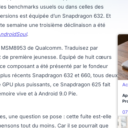
des benchmarks usuels ou dans celles des
 versions est équipée d’un Snapdragon 632. Et
e semaine une troisième déclinaison a été
ndroidSoul
.
’un MSM8953 de Qualcomm. Traduisez par
t de première jeunesse. Équipé de huit cœurs
ce composant a été présenté par le fondeur
ux plus récents Snapdragon 632 et 660, tous deux
 GPU plus puissants, ce Snapdragon 625 fait
Ac
mémoire vive et à Android 9.0 Pie.
Ap
Pro
07
es, une question se pose : cette fuite est-elle
 pensons tout du moins. Car il se pourrait que