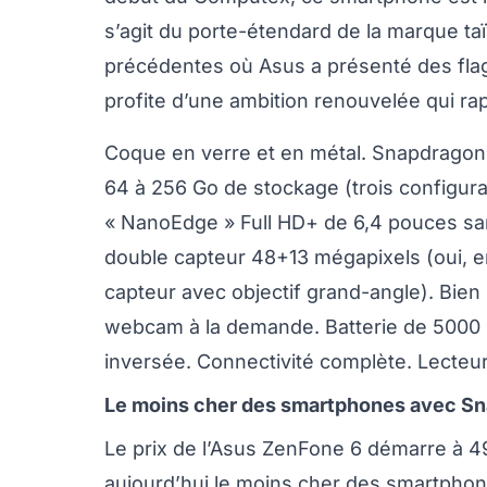
s’agit du porte-étendard de la marque t
précédentes où Asus a présenté des fla
profite d’une ambition renouvelée qui ra
Coque en verre et en métal. Snapdrago
64 à 256 Go de stockage (trois configur
« NanoEdge » Full HD+ de 6,4 pouces san
double capteur 48+13 mégapixels (oui, 
capteur avec objectif grand-angle). Bien
webcam à la demande. Batterie de 5000 
inversée. Connectivité complète. Lecteur
Le moins cher des smartphones avec S
Le prix de l’Asus ZenFone 6 démarre à 49
aujourd’hui le moins cher des smartpho