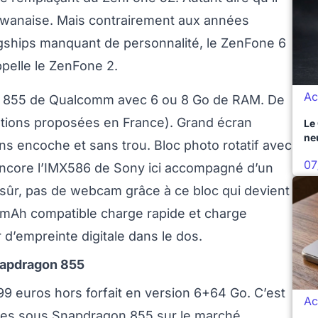
aïwanaise. Mais contrairement aux années
gships manquant de personnalité, le ZenFone 6
ppelle le ZenFone 2.
Ac
n 855 de Qualcomm avec 6 ou 8 Go de RAM. De
ations proposées en France). Grand écran
Le
ne
s encoche et sans trou. Bloc photo rotatif avec
07
encore l’IMX586 de Sony ici accompagné d’un
 sûr, pas de webcam grâce à ce bloc qui devient
mAh compatible charge rapide et charge
 d’empreinte digitale dans le dos.
napdragon 855
9 euros hors forfait en version 6+64 Go. C’est
Ac
nes sous Snapdragon 855 sur le marché