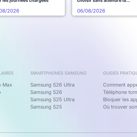
r les journées chargées
choisir sans attendre la
prochaine vague
08/2026
06/08/2026
LAIRES
SMARTPHONES SAMSUNG
GUIDES PRATIQ
o Max
Samsung S26 Ultra
Comment appe
o
Samsung S26
Téléphone tom
Samsung S25 Ultra
Bloquer les a
Samsung S25
Où trouver so