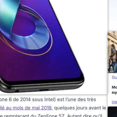
Gu
Mo
éq
ne 6 de 2014 sous Intel) est l’une des très
08
lé au mois de mai 2019
, quelques jours avant le
 remplaçant du ZenFone 5Z. Autant dire qu’il