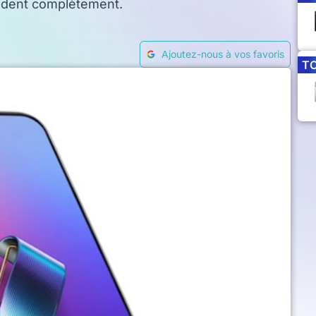
oudent complètement.
Ajoutez-nous à vos favoris
T