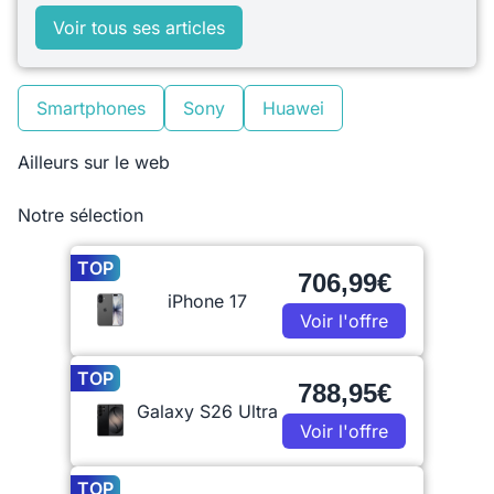
Voir tous ses articles
Smartphones
Sony
Huawei
Ailleurs sur le web
Notre sélection
TOP
706,99€
iPhone 17
Voir l'offre
TOP
788,95€
Galaxy S26 Ultra
Voir l'offre
TOP