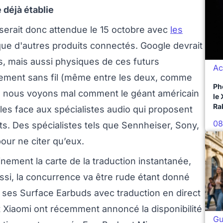
 déjà établie
erait donc attendue le 15 octobre avec
les
 que d'autres produits connectés. Google devrait
es, mais aussi physiques de ces futurs
Ac
lement sans fil (même entre les deux, comme
Ph
io, nous voyons mal comment le géant américain
le
Ra
bles face aux spécialistes audio qui proposent
08
s. Des spécialistes tels que Sennheiser, Sony,
our ne citer qu’eux.
inement la carte de la traduction instantanée,
ssi, la concurrence va être rude étant donné
 ses Surface Earbuds avec traduction en direct
t Xiaomi ont récemment annoncé la disponibilité
Gu