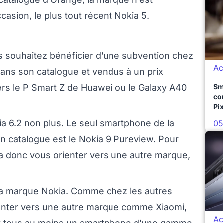
asion, le plus tout récent Nokia 5.
s souhaitez bénéficier d’une subvention chez
Ac
ans son catalogue et vendus à un prix
ers le P Smart Z de Huawei ou le Galaxy A40
Sm
co
Pix
 6.2 non plus. Le seul smartphone de la
05
n catalogue est le Nokia 9 Pureview. Pour
a donc vous orienter vers une autre marque,
la marque Nokia. Comme chez les autres
ienter vers une autre marque comme Xiaomi,
Ac
t tous au moins un smartphone d’une gamme