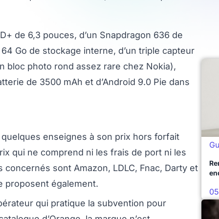
 HD+ de 6,3 pouces, d’un Snapdragon 636 de
4 Go de stockage interne, d’un triple capteur
 bloc photo rond assez rare chez Nokia),
terie de 3500 mAh et d’Android 9.0 Pie dans
quelques enseignes à son prix hors forfait
Gu
x qui ne comprend ni les frais de port ni les
Re
rs concernés sont Amazon, LDLC, Fnac, Darty et
en
e proposent également.
05
érateur qui pratique la subvention pour
 catalogue d’Orange, la marque n’est