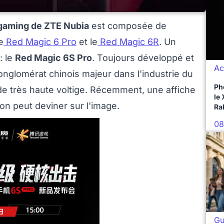
gaming de ZTE Nubia
est composée de
le
Red Magic 6 Pro
et le
Red Magic 6R
. Un
: le
Red Magic 6S Pro
. Toujours développé et
Ac
nglomérat chinois majeur dans l'industrie du
Ph
 de très haute voltige. Récemment, une affiche
le
on peut deviner sur l'image.
Ra
08
Gu