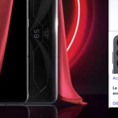
Ac
Le
av
08