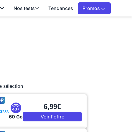
Nos tests
Tendances
Promos
e sélection
OP
6,99€
4G+
60 Go
Voir l'offre