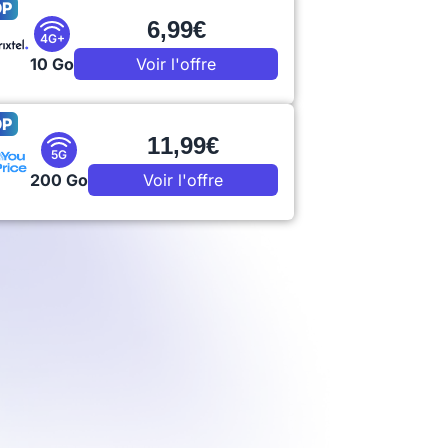
OP
6,99€
4G+
10 Go
Voir l'offre
OP
11,99€
5G
200 Go
Voir l'offre