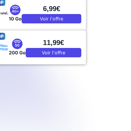
OP
6,99€
4G+
10 Go
Voir l'offre
OP
11,99€
5G
200 Go
Voir l'offre