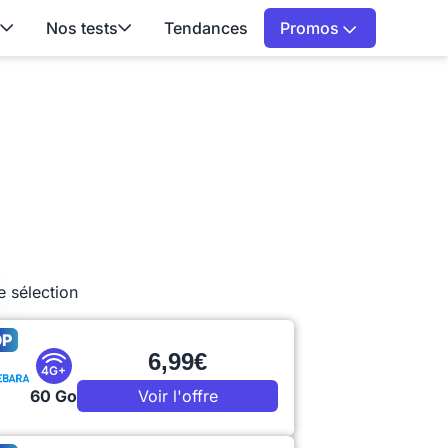
Nos tests
Tendances
Promos
e sélection
OP
6,99€
4G+
60 Go
Voir l'offre