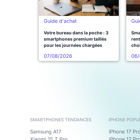
Guide d'achat
Gui
Votre bureau dans la poche : 3
Sma
smartphones premium taillés
rent
pour les journées chargées
choi
pro
07/08/2026
06/
SMARTPHONES TENDANCES
IPHONE POPU
Samsung A17
iPhone 17 Pr
Xiaomi 15 T Pro
iPhone 17 Pr