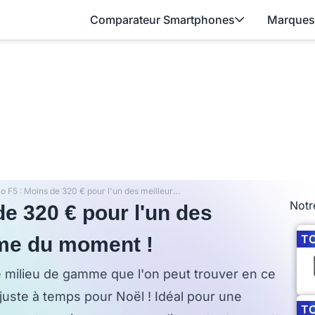
Comparateur Smartphones
Marques
Xiaomi Poco F5 : Moins de 320 € pour l'un des meilleurs milieu de gamme du moment !
Notr
e 320 € pour l'un des
T
mme du moment !
 milieu de gamme que l'on peut trouver en ce
juste à temps pour Noël ! Idéal pour une
T