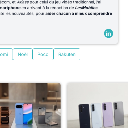
lécom, et
Ariase
pour celui du jeu vidéo traditionnel, j’ai
martphone
en arrivant à la rédaction de
LesMobiles
.
ente les nouveautés, pour
aider chacun à mieux comprendre
aomi
Noël
Poco
Rakuten