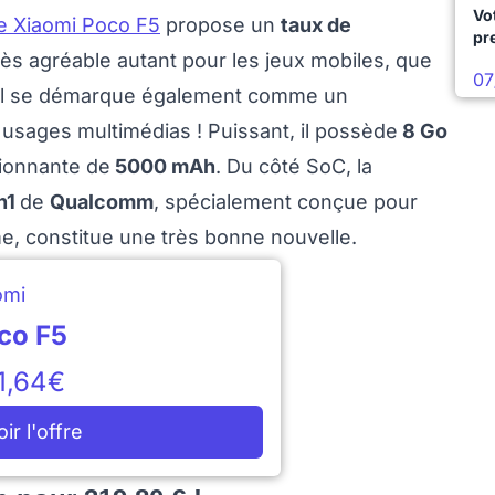
Vo
le Xiaomi Poco F5
propose un
taux de
pr
très agréable autant pour les jeux mobiles, que
07
. Il se démarque également comme un
usages multimédias ! Puissant, il possède
8 Go
sionnante de
5000 mAh
. Du côté SoC, la
n1
de
Qualcomm
, spécialement conçue pour
, constitue une très bonne nouvelle.
omi
co F5
1,64€
oir l'offre