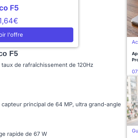
co F5
1,64€
oir l'offre
Ac
co F5
Ap
Pro
 taux de rafraîchissement de 120Hz
07
capteur principal de 64 MP, ultra grand-angle
Gu
ge rapide de 67 W