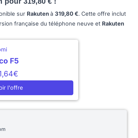
 pour 319,80 € !
onible sur
Rakuten
à
319,80 €
. Cette offre inclut
version française du téléphone neuve et
Rakuten
omi
co F5
1,64€
oir l'offre
com