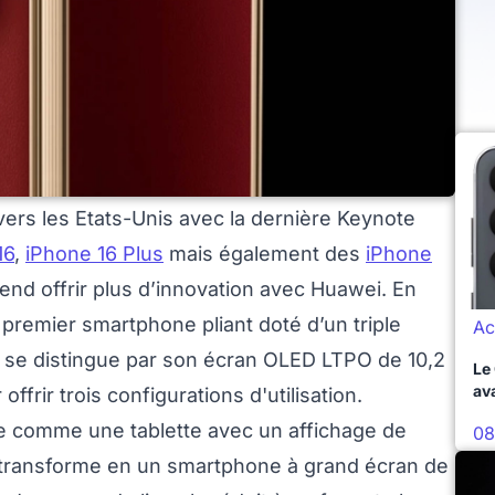
vers les Etats-Unis avec la dernière Keynote
16
,
iPhone 16 Plus
mais également des
iPhone
tend offrir plus d’innovation avec Huawei. En
ut premier smartphone pliant doté d’un triple
Ac
l se distingue par son écran OLED LTPO de 10,2
Le
av
ffrir trois configurations d'utilisation.
te comme une tablette avec un affichage de
08
e transforme en un smartphone à grand écran de