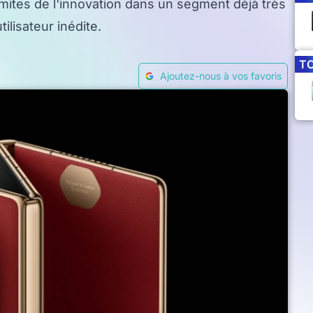
imites de l'innovation dans un segment déjà très
lisateur inédite.
T
Ajoutez-nous à vos favoris