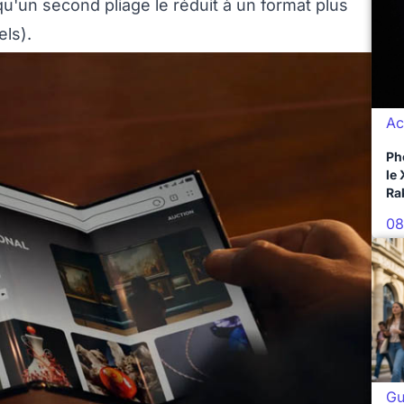
u'un second pliage le réduit à un format plus
ls).
Ac
Ph
le
Ra
08
Gu