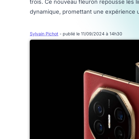
trois. Ce nouveau fleuron repousse les l
dynamique, promettant une expérience uti
Sylvain Pichot
- publié le 11/09/2024 à 14h30