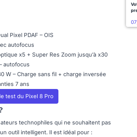
Vo
pr
07
Dual Pixel PDAF – OIS
vec autofocus
 optique x5 + Super Res Zoom jusqu’à x30
 – autofocus
0 W – Charge sans fil + charge inversée
nties 7 ans
e test du Pixel 8 Pro
?
isateurs technophiles qui ne souhaitent pas
util intelligent. Il est idéal pour :