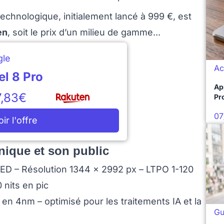
technologique, initialement lancé à 999 €, est
en
, soit le prix d’un milieu de gamme...
gle
Ac
el 8 Pro
Ap
,83€
Pro
07
oir l'offre
hnique et son public
D – Résolution 1344 x 2992 px – LTPO 1-120
 nits en pic
n 4nm – optimisé pour les traitements IA et la
Gu