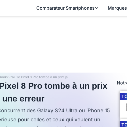
Comparateur Smartphones
Marques
Incroyable mais vrai : le Pixel 8 Pro tombe à un prix jamais vu et ce n’est pas une erreur
Notr
 Pixel 8 Pro tombe à un prix
T
s une erreur
 concurrent des Galaxy S24 Ultra ou iPhone 15
érieuse pour celles et ceux qui veulent un
T