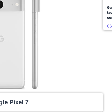
Ga
ta
co
06
le Pixel 7