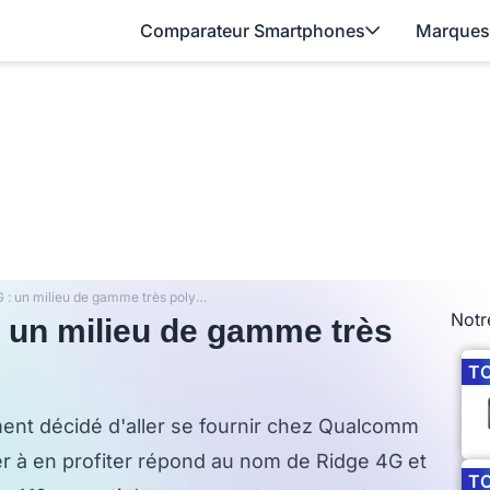
Comparateur Smartphones
Marques
Test du Wiko RIDGE 4G : un milieu de gamme très polyvalent
Notr
 un milieu de gamme très
T
ment décidé d'aller se fournir chez Qualcomm
r à en profiter répond au nom de Ridge 4G et
T