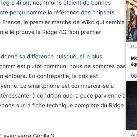
Tegra 4i ont néanmoins étaient de bonnes
reste perçu comme la référence des chipsets
 en France, le premier marché de Wiko qui semble
mme le prouve le Ridge 4G, son premier
Gu
ndonné sa différence puisque, si le plus
Mo
éq
alcomm est plutôt commun, nous ne sommes pas
08
n entouré. En contrepartie, le prix est
oyenne. Le smartphone est commercialisé à
intéressante, à condition que la puce parvienne à
evenons sur la fiche technique complète du Ridge
Ac
 avec verre Gorilla 3