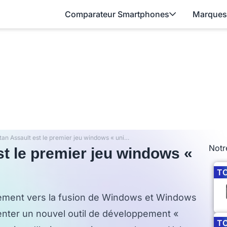
Comparateur Smartphones
Marques
Halo : Spartan Assault est le premier jeu windows « universel »
Notr
st le premier jeu windows «
T
ement vers la fusion de Windows et Windows
senter un nouvel outil de développement «
T