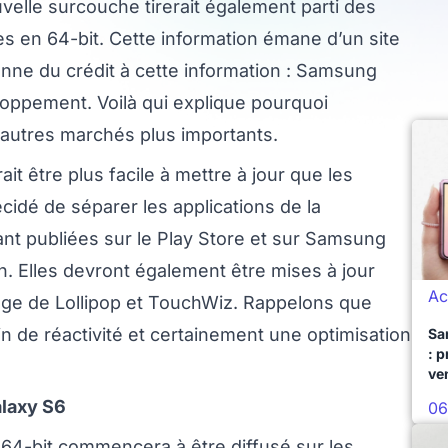
velle surcouche tirerait également parti des
es en 64-bit. Cette information émane d’un site
donne du crédit à cette information : Samsung
oppement. Voilà qui explique pourquoi
autres marchés plus importants.
t être plus facile à mettre à jour que les
idé de séparer les applications de la
nt publiées sur le Play Store et sur Samsung
. Elles devront également être mises à jour
Ac
image de Lollipop et TouchWiz. Rappelons que
in de réactivité et certainement une optimisation
Sa
: 
ve
alaxy S6
06
64-bit commencera à être diffusé sur les