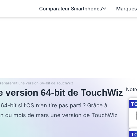
Comparateur Smartphones
Marques
éparerait une version 64-bit de TouchWiz
Notr
 version 64-bit de TouchWiz
T
4-bit si l’OS n’en tire pas parti ? Grâce à
 fin du mois de mars une version de TouchWiz
T