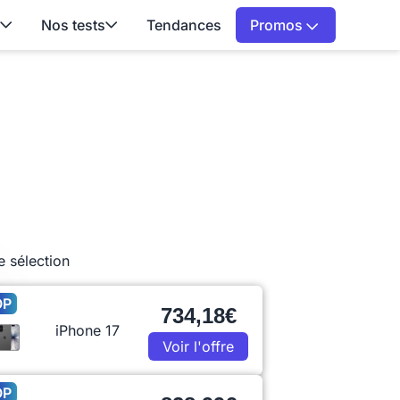
Nos tests
Tendances
Promos
e sélection
OP
734,18€
iPhone 17
Voir l'offre
OP