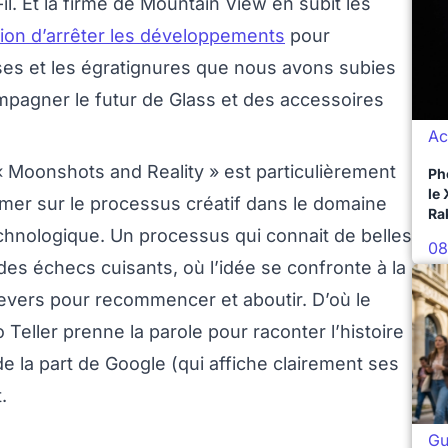
l. Et la firme de Mountain View en subit les
sion d’arrêter les développements
pour
ses et les égratignures que nous avons subies
pagner le futur de Glass et des accessoires
Ac
 Moonshots and Reality » est particulièrement
Ph
le
xprimer sur le processus créatif dans le domaine
Ra
hnologique. Un processus qui connait de belles
08
des échecs cuisants, où l’idée se confronte à la
 revers pour recommencer et aboutir. D’où le
 Teller prenne la parole pour raconter l’histoire
 la part de Google (qui affiche clairement ses
.
Gu