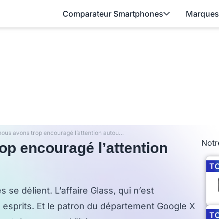
Comparateur Smartphones
Marques
Google : « nous avons trop encouragé l’attention autour de Glass »
Notr
op encouragé l’attention
T
se délient. L’affaire Glass, qui n’est
 esprits. Et le patron du département Google X
T