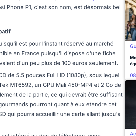
psi Phone P1, c'est son nom, est désormais bel
atif
qu'il est pour l'instant réservé au marché
Gu
nible en France puisqu'il dispose d'une fiche
Mo
ivalent d'un peu plus de 100 euros seulement.
éq
LCD de 5,5 pouces Full HD (1080p), sous lequel
08
aTek MT6592, un GPU Mali 450-MP4 et 2 Go de
ment de la partie, ce qui devrait être suffisant
us gourmands pourront quant à eux étendre cet
 qui pourra accueillir une carte allant jusqu'à
Ac
 est intégré au dos du téléphone, avec