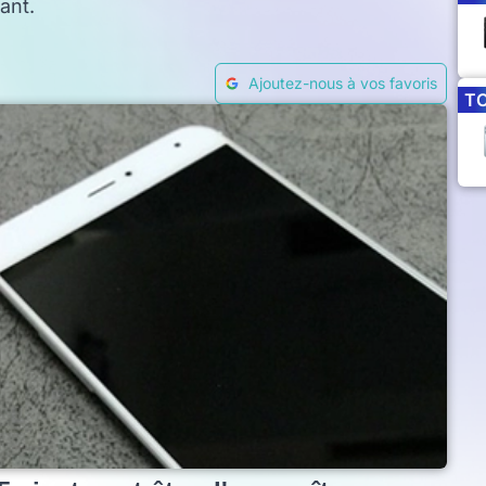
ant.
Ajoutez-nous à vos favoris
T